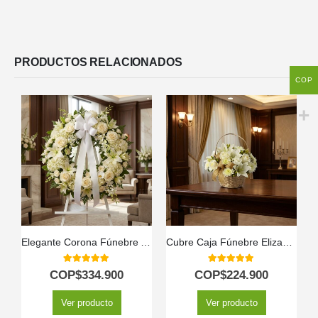
PRODUCTOS RELACIONADOS
COP
Elegante Corona Fúnebre Almudena para Condolencias 🕊️
Cubre Caja Fúnebre Elizabeth: Un Homenaje Floral de Respeto 🕊️
5.00
out of 5
5.00
out of 5
COP$
334.900
COP$
224.900
Ver producto
Ver producto