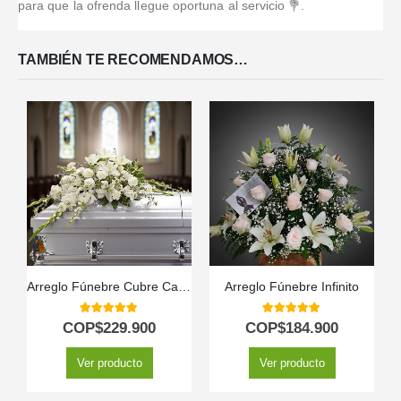
para que la ofrenda llegue oportuna al servicio 💐.
TAMBIÉN TE RECOMENDAMOS…
Arreglo Fúnebre Cubre Caja Asunción
Arreglo Fúnebre Infinito
5.00
out of 5
5.00
out of 5
COP$
229.900
COP$
184.900
Ver producto
Ver producto