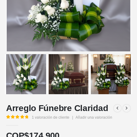
Arreglo Fúnebre Claridad
1
valoración de cliente
|
Añadir una valoración
5.00
out of 5
COP$
174.900