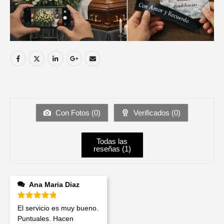
Con Fotos (
0
)
Verificados (
0
)
Todas las
reseñas (
1
)
Ana Maria Diaz
Valorado en
5
de 5
El servicio es muy bueno.
Puntuales. Hacen