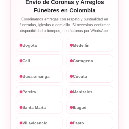
Envío de Coronas y Arreglos
Fúnebres en Colombia
Coordinamos entregas con respeto y puntualidad en
funerarias, iglesias o domicilio. Si necesitas confirmar
disponibilidad o tiempos, contáctanos por WhatsApp.
Bogotá
Medellín
Cali
Cartagena
Bucaramanga
Cúcuta
Pereira
Manizales
Santa Marta
Ibagué
Villavicencio
Pasto