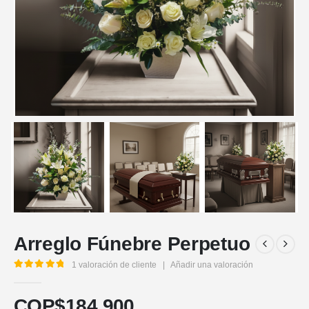
Arreglo Fúnebre Perpetuo
1
valoración de cliente
|
Añadir una valoración
5.00
out of 5
COP$
184.900