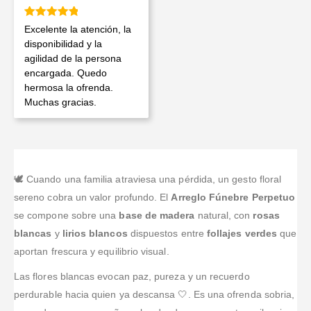
Valorado en
5
de 5
Excelente la atención, la
disponibilidad y la
agilidad de la persona
encargada. Quedo
hermosa la ofrenda.
Muchas gracias.
🕊️ Cuando una familia atraviesa una pérdida, un gesto floral
sereno cobra un valor profundo. El
Arreglo Fúnebre Perpetuo
se compone sobre una
base de madera
natural, con
rosas
blancas
y
lirios blancos
dispuestos entre
follajes verdes
que
aportan frescura y equilibrio visual.
Las flores blancas evocan paz, pureza y un recuerdo
perdurable hacia quien ya descansa 🤍. Es una ofrenda sobria,