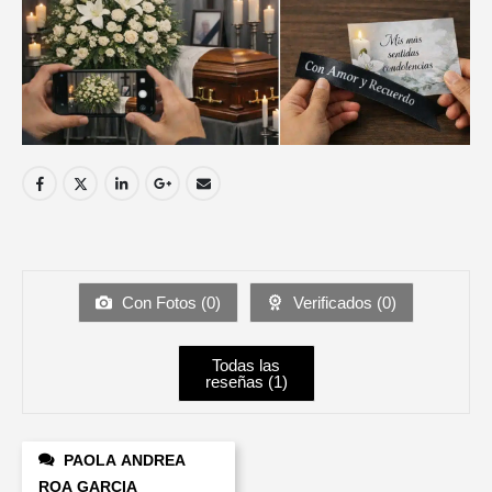
Con Fotos (
0
)
Verificados (
0
)
Todas las
reseñas (
1
)
PAOLA ANDREA
ROA GARCIA