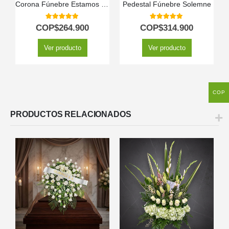
Corona Fúnebre Estamos Contigo
Pedestal Fúnebre Solemne
5.00
out of 5
5.00
out of 5
COP$
264.900
COP$
314.900
Ver producto
Ver producto
COP
PRODUCTOS RELACIONADOS