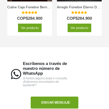
Cubre Caja Fúnebre Bernardita: Un Manto de Paz y Amor 🕊️
Arreglo Fúnebre Eterno Descanso
5.00
out of 5
5.00
out of 5
COP$
284.900
COP$
264.900
Ver producto
Ver producto
Escríbenos a través de
nuestro número de
WhatsApp
Si tienes alguna duda o consulta.
¡Estaremos encantados de
ayudarte!"
ENVIAR MENSAJE