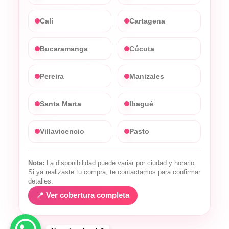
Cali
Cartagena
Bucaramanga
Cúcuta
Pereira
Manizales
Santa Marta
Ibagué
Villavicencio
Pasto
Nota:
La disponibilidad puede variar por ciudad y horario.
Si ya realizaste tu compra, te contactamos para confirmar
detalles.
📍 Ver cobertura completa