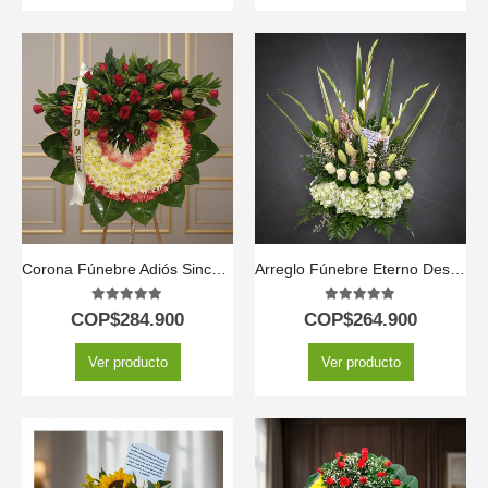
Corona Fúnebre Adiós Sincero
Arreglo Fúnebre Eterno Descanso
5.00
out of 5
5.00
out of 5
COP$
284.900
COP$
264.900
Ver producto
Ver producto