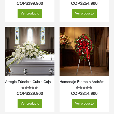
5.00
out of 5
5.00
out of 5
COP$
199.900
COP$
254.900
Ver producto
Ver producto
Arreglo Fúnebre Cubre Caja Asunción
Homenaje Eterno a Andrés: Pedestal Fúnebre Personalizado 🕊️
5.00
out of 5
5.00
out of 5
COP$
229.900
COP$
314.900
Ver producto
Ver producto