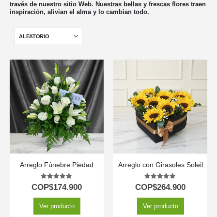
través de nuestro sitio Web. Nuestras bellas y frescas flores traen
inspiración, alivian el alma y lo cambian todo.
Arreglo Fúnebre Piedad
Arreglo con Girasoles Soleil
5.00
out of 5
5.00
out of 5
COP$
174.900
COP$
264.900
Ver producto
Ver producto