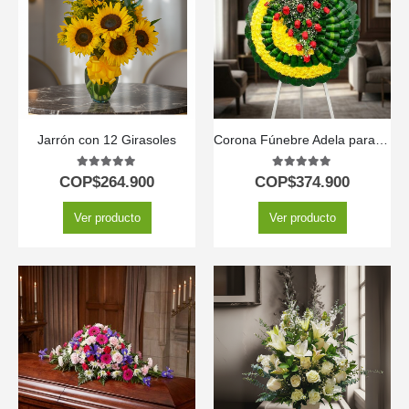
Jarrón con 12 Girasoles
Corona Fúnebre Adela para Tanatorio y Condolencias 🕊️
5.00
out of 5
5.00
out of 5
COP$
264.900
COP$
374.900
Ver producto
Ver producto