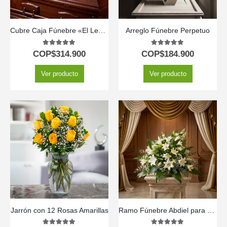
Cubre Caja Fúnebre «El Legado de Francisco» 🕊️
Arreglo Fúnebre Perpetuo
5.00
out of 5
5.00
out of 5
COP$
314.900
COP$
184.900
Ver producto
Ver producto
Jarrón con 12 Rosas Amarillas
Ramo Fúnebre Abdiel para un Adiós Respetuoso 🕊️