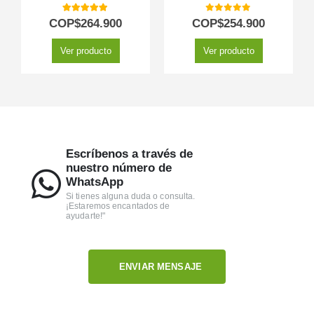
5.00
out of 5
0
out of 5
COP$
264.900
COP$
254.900
Ver producto
Ver producto
Escríbenos a través de
nuestro número de
WhatsApp
Si tienes alguna duda o consulta.
¡Estaremos encantados de
ayudarte!"
ENVIAR MENSAJE