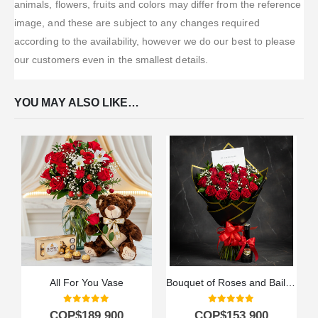
animals, flowers, fruits and colors may differ from the reference
image, and these are subject to any changes required
according to the availability, however we do our best to please
our customers even in the smallest details.
YOU MAY ALSO LIKE…
All For You Vase
Bouquet of Roses and Baileys
0
out of 5
0
out of 5
COP$
189.900
COP$
153.900