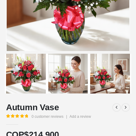
Autumn Vase
0
customer reviews
|
Add a review
5.00
out of 5
COP$
214.900