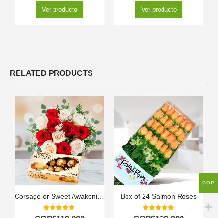
Ver producto
Ver producto
RELATED PRODUCTS
COP
Corsage or Sweet Awakening Bouquet
Box of 24 Salmon Roses
0
out of 5
0
out of 5