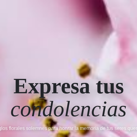
Expresa tus
condolencias
glos florales solemnes para honrar la memoria de tus seres quer