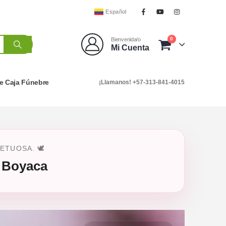
Español
0
Bienvenida/o
Mi Cuenta
e Caja Fúnebre
¡Llamanos! +57-313-841-4015
TUOSA. 🕊️
 Boyaca