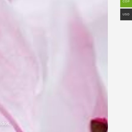
COP
USD
idos.