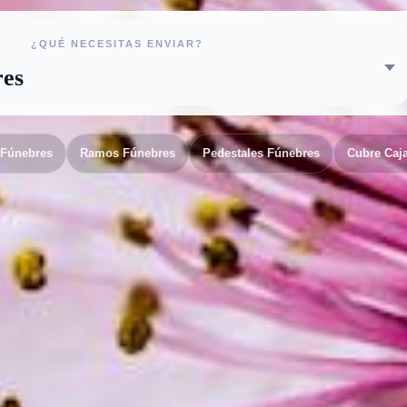
¿QUÉ NECESITAS ENVIAR?
 Fúnebres
Ramos Fúnebres
Pedestales Fúnebres
Cubre Caj