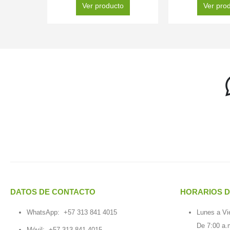
Ver producto
Ver pro
DATOS DE CONTACTO
HORARIOS D
WhatsApp:
+57 313 841 4015
Lunes a Vi
De 7:00 a.
Móvil:
+57 313 841 4015