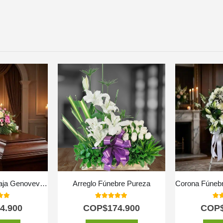
Solemne Cubre Caja Genoveva: Un Homenaje de Flores Blancas 🤍
Arreglo Fúnebre Pureza
 of 5
5.00
out of 5
5.0
4.900
COP$
174.900
COP