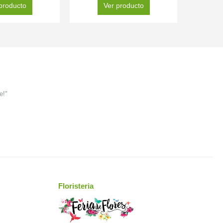
producto
Ver producto
e!"
Floristeria