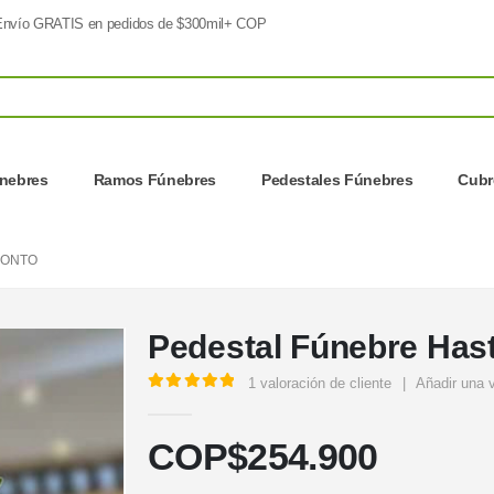
nvío GRATIS en pedidos de $300mil+ COP
nebres
Ramos Fúnebres
Pedestales Fúnebres
Cubr
RONTO
Pedestal Fúnebre Has
1
valoración de cliente
|
Añadir una 
5.00
out of 5
COP$
254.900