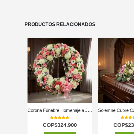
PRODUCTOS RELACIONADOS
Corona Fúnebre Homenaje a Jesús 🕊️
5.00
out of 5
5.00
out
COP$
324.900
COP$
23