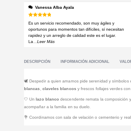
Vanessa Alba Ayala
Valorado en
5
de 5
Es un servicio recomendado, son muy ágiles y
oportunos para momentos tan difíciles, sí necesitan
rapidez y un arreglo de calidad este es el lugar.
La
...Leer Más
DESCRIPCIÓN
INFORMACIÓN ADICIONAL
VALOR
🕊️ Despedir a quien amamos pide serenidad y símbolos 
blancas
,
claveles blancos
y frescos follajes verdes con
🤍 Un
lazo blanco
descendente remata la composición y 
acompañar a la familia en su duelo.
💐 Coordinamos con sala de velación o cementerio y real