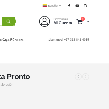
Español
0
Bienvenida/o
Mi Cuenta
e Caja Fúnebre
¡Llamanos! +57-313-841-4015
ta Pronto
valoración