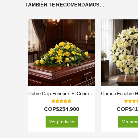
TAMBIÉN TE RECOMENDAMOS…
Cubre Caja Fúnebre: El Conmovedor Homenaje a Caleb 🕊️
5.00
out of 5
5.00
out
COP$
254.900
COP$
41
Ver producto
Ver pro