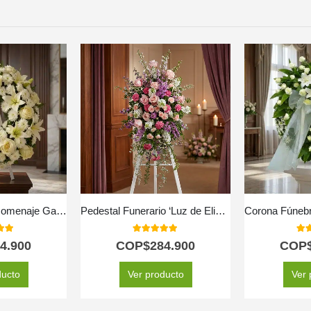
Corona Fúnebre Homenaje Gadriel 🕊️
Pedestal Funerario ‘Luz de Elisa’: Un Homenaje a su Legado Eterno 🕊️
 of 5
5.00
out of 5
5.0
4.900
COP$
284.900
COP
ducto
Ver producto
Ver 