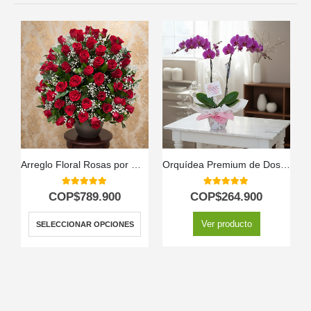
Arreglo Floral Rosas por Montón
Orquídea Premium de Dos Tallos – Deluxe
5.00
out of 5
5.00
out of 5
COP$
789.900
COP$
264.900
Ver producto
SELECCIONAR OPCIONES