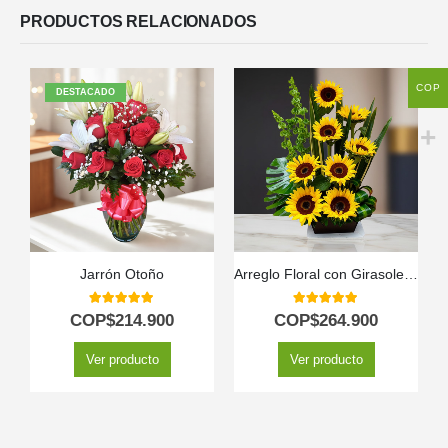
PRODUCTOS RELACIONADOS
COP
DESTACADO
Jarrón Otoño
Arreglo Floral con Girasoles Bengala
5.00
out of 5
5.00
out of 5
COP$
214.900
COP$
264.900
Ver producto
Ver producto