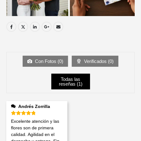
Con Fotos (
0
)
Verificados (
0
)
Todas las
reseñas (
1
)
Andrés Zorrilla
Valorado en
5
de 5
Excelente atención y las
flores son de primera
calidad. Agilidad en el
despacho y entrega. Sin