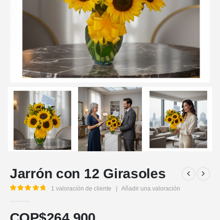
Jarrón con 12 Girasoles
1
valoración de cliente
|
Añadir una valoración
5.00
out of 5
COP$
264.900