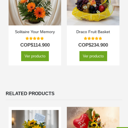
Solitaire Your Memory
Draco Fruit Basket
0
out of 5
0
out of 5
COP$
114.900
COP$
234.900
Ver producto
Ver producto
RELATED PRODUCTS