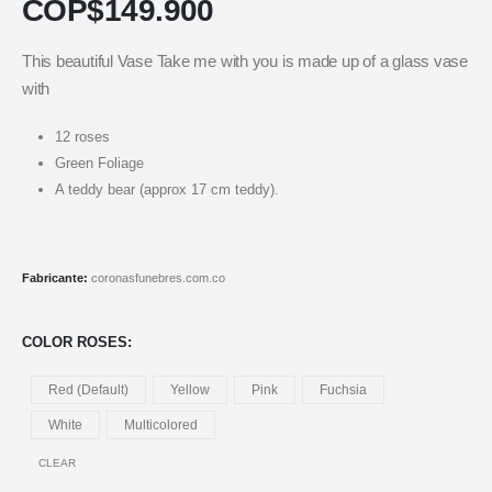
COP$
149.900
This beautiful Vase Take me with you is made up of a glass vase
with
12 roses
Green Foliage
A teddy bear (approx 17 cm teddy).
Fabricante:
coronasfunebres.com.co
COLOR ROSES
Red (Default)
Yellow
Pink
Fuchsia
White
Multicolored
CLEAR