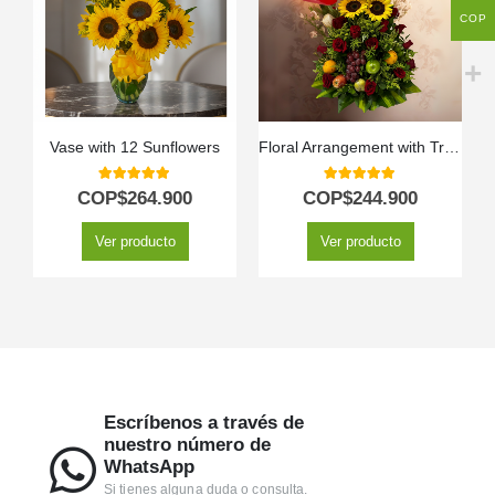
COP
Vase with 12 Sunflowers
Floral Arrangement with Tropic Fruits
5.00
out of 5
5.00
out of 5
COP$
264.900
COP$
244.900
Ver producto
Ver producto
Escríbenos a través de
nuestro número de
WhatsApp
Si tienes alguna duda o consulta.