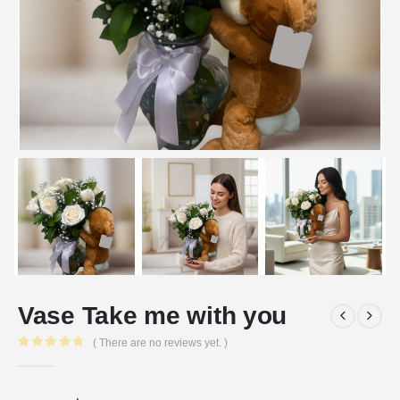
Vase Take me with you
( There are no reviews yet. )
0
out of 5