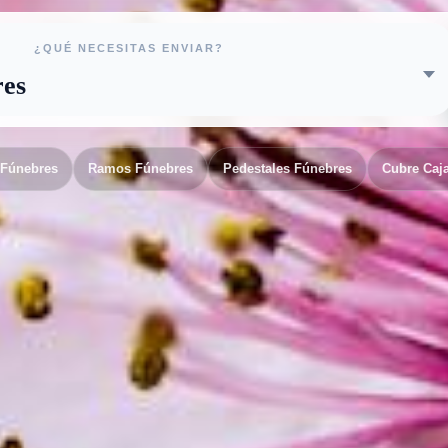
¿QUÉ NECESITAS ENVIAR?
 Fúnebres
Ramos Fúnebres
Pedestales Fúnebres
Cubre Caj