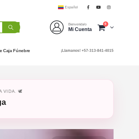
Español
0
Bienvenida/o
Mi Cuenta
e Caja Fúnebre
¡Llamanos! +57-313-841-4015
IDA. 🕊️
ga