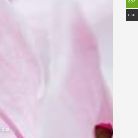
COP
USD
idos.