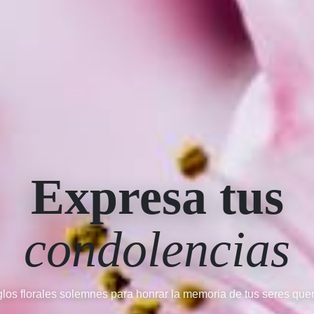
Expresa tus
condolencias
glos florales solemnes para honrar la memoria de tus seres quer